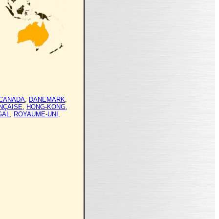
CANADA
,
DANEMARK
,
NÇAISE
,
HONG-KONG
,
GAL
,
ROYAUME-UNI
,