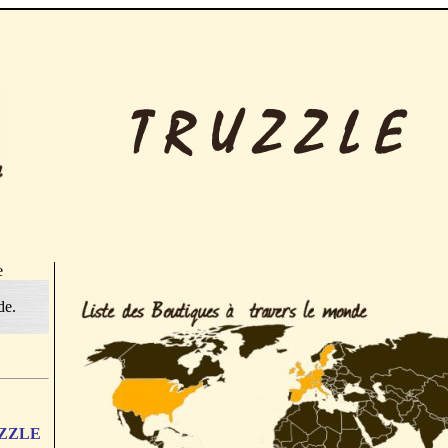
e
de.
RUZZLE