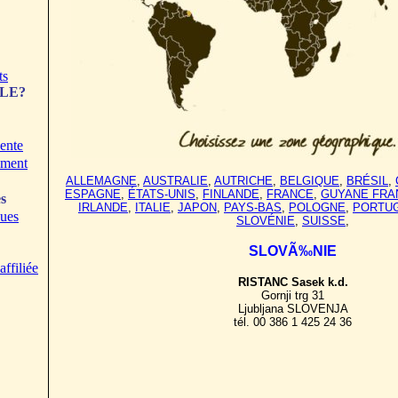
ts
ZLE?
ente
ement
ALLEMAGNE
,
AUSTRALIE
,
AUTRICHE
,
BELGIQUE
,
BRÉSIL
,
ESPAGNE
,
ÉTATS-UNIS
,
FINLANDE
,
FRANCE
,
GUYANE FRA
s
IRLANDE
,
ITALIE
,
JAPON
,
PAYS-BAS
,
POLOGNE
,
PORTU
ques
SLOVÉNIE
,
SUISSE
,
SLOVÃ‰NIE
ffiliée
RISTANC Sasek k.d.
Gornji trg 31
Ljubljana SLOVENJA
tél. 00 386 1 425 24 36