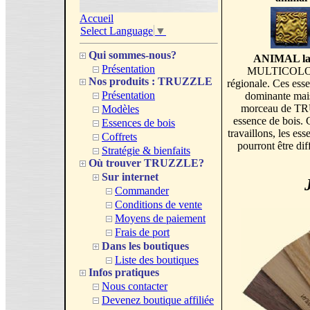
Accueil
Select Language
▼
Qui sommes-nous?
ANIMAL lame
Présentation
MULTICOLORE e
Nos produits : TRUZZLE
régionale. Ces esse
Présentation
dominante mais
morceau de TR
Modèles
essence de bois. 
Essences de bois
travaillons, les 
Coffrets
pourront être dif
Stratégie & bienfaits
Où trouver TRUZZLE?
Sur internet
Commander
Conditions de vente
Moyens de paiement
Frais de port
Dans les boutiques
Liste des boutiques
Infos pratiques
Nous contacter
Devenez boutique affiliée