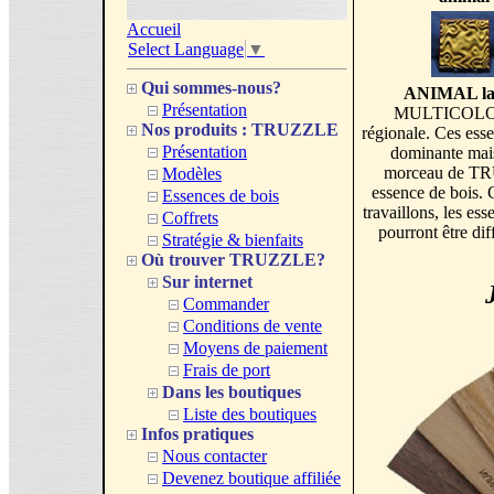
Accueil
Select Language
▼
Qui sommes-nous?
ANIMAL lame
Présentation
MULTICOLORE e
Nos produits : TRUZZLE
régionale. Ces esse
Présentation
dominante mais
morceau de TR
Modèles
essence de bois. 
Essences de bois
travaillons, les 
Coffrets
pourront être dif
Stratégie & bienfaits
Où trouver TRUZZLE?
Sur internet
Commander
Conditions de vente
Moyens de paiement
Frais de port
Dans les boutiques
Liste des boutiques
Infos pratiques
Nous contacter
Devenez boutique affiliée