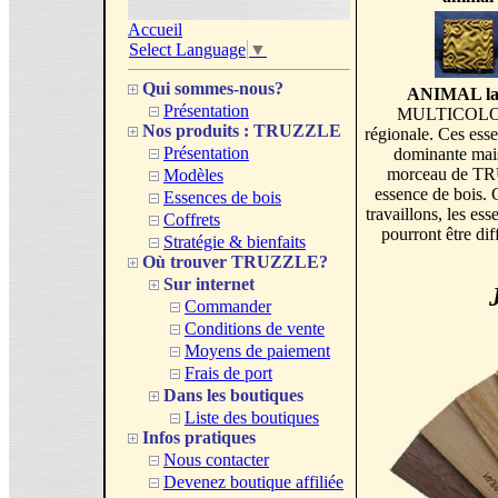
Accueil
Select Language
▼
Qui sommes-nous?
ANIMAL lame
Présentation
MULTICOLORE e
Nos produits : TRUZZLE
régionale. Ces esse
Présentation
dominante mais
morceau de TR
Modèles
essence de bois. 
Essences de bois
travaillons, les 
Coffrets
pourront être dif
Stratégie & bienfaits
Où trouver TRUZZLE?
Sur internet
Commander
Conditions de vente
Moyens de paiement
Frais de port
Dans les boutiques
Liste des boutiques
Infos pratiques
Nous contacter
Devenez boutique affiliée