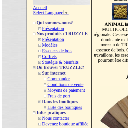
Accueil
Select Language
▼
Qui sommes-nous?
ANIMAL lame
Présentation
MULTICOLORE e
Nos produits : TRUZZLE
régionale. Ces esse
Présentation
dominante mais
morceau de TR
Modèles
essence de bois. 
Essences de bois
travaillons, les 
Coffrets
pourront être dif
Stratégie & bienfaits
Où trouver TRUZZLE?
Sur internet
Commander
Conditions de vente
Moyens de paiement
Frais de port
Dans les boutiques
Liste des boutiques
Infos pratiques
Nous contacter
Devenez boutique affiliée