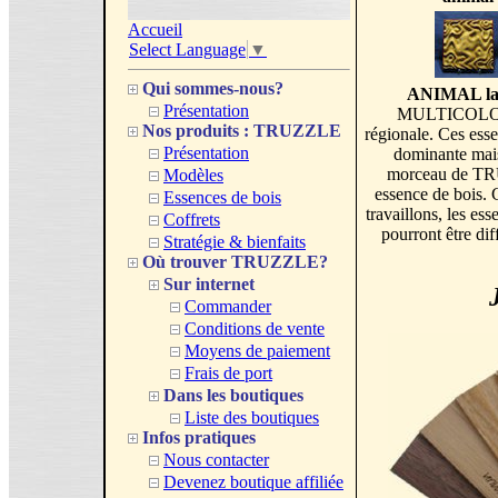
Accueil
Select Language
▼
Qui sommes-nous?
ANIMAL lame
Présentation
MULTICOLORE e
Nos produits : TRUZZLE
régionale. Ces esse
Présentation
dominante mais
morceau de TR
Modèles
essence de bois. 
Essences de bois
travaillons, les 
Coffrets
pourront être dif
Stratégie & bienfaits
Où trouver TRUZZLE?
Sur internet
Commander
Conditions de vente
Moyens de paiement
Frais de port
Dans les boutiques
Liste des boutiques
Infos pratiques
Nous contacter
Devenez boutique affiliée