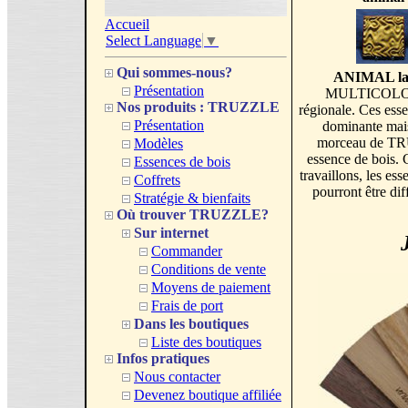
Accueil
Select Language
▼
Qui sommes-nous?
ANIMAL lame
Présentation
MULTICOLORE e
Nos produits : TRUZZLE
régionale. Ces esse
Présentation
dominante mais
morceau de TR
Modèles
essence de bois. 
Essences de bois
travaillons, les 
Coffrets
pourront être dif
Stratégie & bienfaits
Où trouver TRUZZLE?
Sur internet
Commander
Conditions de vente
Moyens de paiement
Frais de port
Dans les boutiques
Liste des boutiques
Infos pratiques
Nous contacter
Devenez boutique affiliée