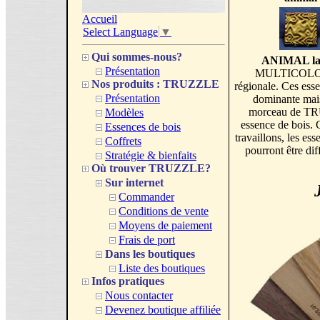
Accueil
Select Language
▼
Qui sommes-nous?
ANIMAL lame
Présentation
MULTICOLORE e
Nos produits : TRUZZLE
régionale. Ces esse
Présentation
dominante mais
morceau de TR
Modèles
essence de bois. 
Essences de bois
travaillons, les 
Coffrets
pourront être dif
Stratégie & bienfaits
Où trouver TRUZZLE?
Sur internet
Commander
Conditions de vente
Moyens de paiement
Frais de port
Dans les boutiques
Liste des boutiques
Infos pratiques
Nous contacter
Devenez boutique affiliée