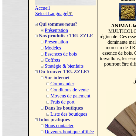
Accueil
Select Language
▼
Qui sommes-nous?
ANIMAL lame
Présentation
MULTICOLORE e
Nos produits : TRUZZLE
régionale. Ces esse
Présentation
dominante mais
morceau de TR
Modèles
essence de bois. 
Essences de bois
travaillons, les 
Coffrets
pourront être dif
Stratégie & bienfaits
Où trouver TRUZZLE?
Sur internet
Commander
Conditions de vente
Moyens de paiement
Frais de port
Dans les boutiques
Liste des boutiques
Infos pratiques
Nous contacter
Devenez boutique affiliée