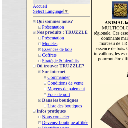
Accueil
Select Language
▼
Qui sommes-nous?
ANIMAL lame
Présentation
MULTICOLORE e
Nos produits : TRUZZLE
régionale. Ces esse
Présentation
dominante mais
morceau de TR
Modèles
essence de bois. 
Essences de bois
travaillons, les 
Coffrets
pourront être dif
Stratégie & bienfaits
Où trouver TRUZZLE?
Sur internet
Commander
Conditions de vente
Moyens de paiement
Frais de port
Dans les boutiques
Liste des boutiques
Infos pratiques
Nous contacter
Devenez boutique affiliée