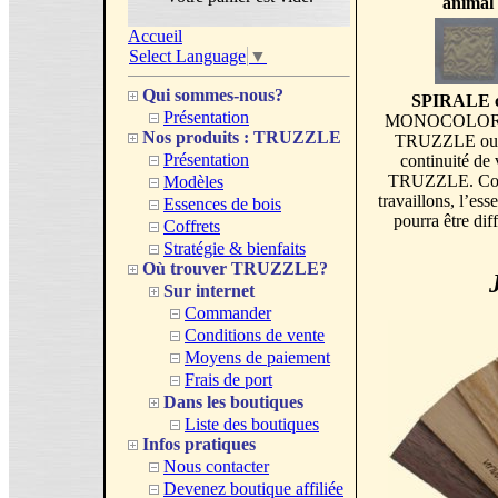
animal
Accueil
Select Language
▼
Qui sommes-nous?
SPIRALE cu
Présentation
MONOCOLORE est
Nos produits : TRUZZLE
TRUZZLE ou mi
Présentation
continuité de
TRUZZLE. Compt
Modèles
travaillons, l’
Essences de bois
pourra être dif
Coffrets
Stratégie & bienfaits
Où trouver TRUZZLE?
Sur internet
Commander
Conditions de vente
Moyens de paiement
Frais de port
Dans les boutiques
Liste des boutiques
Infos pratiques
Nous contacter
Devenez boutique affiliée