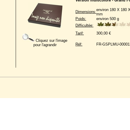
Version multicolore - Grand F
environ 180 X 180 
Dimensions:
mm
Poids:
environ 500 g
Difficultée:
Tarif:
300,00 €
Cliquez sur l'image
Réf:
FR-GSPLMU-00001
pour l'agrandir