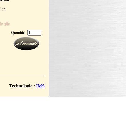
ormat
X 21
Quantité:
Technologie :
IMS