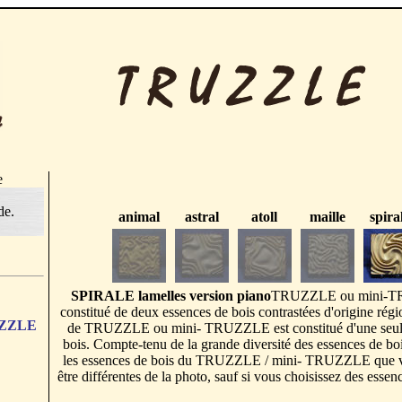
e
de.
animal
astral
atoll
maille
spira
SPIRALE lamelles version piano
TRUZZLE ou mini-T
constitué de deux essences de bois contrastées d'origine ré
RUZZLE
de TRUZZLE ou mini- TRUZZLE est constitué d'une seul
bois. Compte-tenu de la grande diversité des essences de boi
les essences de bois du TRUZZLE / mini- TRUZZLE que v
être différentes de la photo, sauf si vous choisissez des essenc