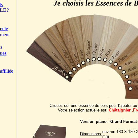
Je choisis les Essences de B
ts
ZLE?
ente
ement
s
ques
ffiliée
Cliquez sur une essence de bois pour l'ajouter ou l
Votre sélection actuelle est:
Châtaignier ,Fr
Version piano - Grand Format
environ 180 X 180 
Dimensions:
mm