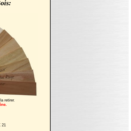
ois:
a retirer.
êne.
X 21