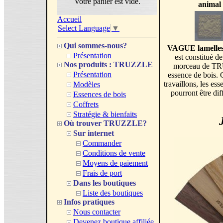
Votre panier est vide.
animal
Accueil
Select Language
▼
Qui sommes-nous?
VAGUE lamelles
Présentation
est constitué d
Nos produits : TRUZZLE
morceau de TR
Présentation
essence de bois. 
travaillons, les 
Modèles
pourront être dif
Essences de bois
Coffrets
Stratégie & bienfaits
Où trouver TRUZZLE?
Sur internet
Commander
Conditions de vente
Moyens de paiement
Frais de port
Dans les boutiques
Liste des boutiques
Infos pratiques
Nous contacter
Devenez boutique affiliée