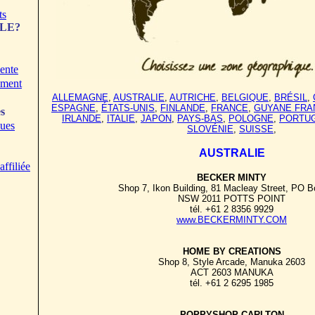
ts
ZLE?
ente
ement
ALLEMAGNE
,
AUSTRALIE
,
AUTRICHE
,
BELGIQUE
,
BRÉSIL
,
ESPAGNE
,
ÉTATS-UNIS
,
FINLANDE
,
FRANCE
,
GUYANE FRA
s
IRLANDE
,
ITALIE
,
JAPON
,
PAYS-BAS
,
POLOGNE
,
PORTU
ques
SLOVÉNIE
,
SUISSE
,
AUSTRALIE
ffiliée
BECKER MINTY
Shop 7, Ikon Building, 81 Macleay Street, PO 
NSW 2011 POTTS POINT
tél. +61 2 8356 9929
www.BECKERMINTY.COM
HOME BY CREATIONS
Shop 8, Style Arcade, Manuka 2603
ACT 2603 MANUKA
tél. +61 2 6295 1985
POPPYSHOP CARLTON