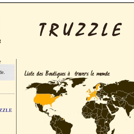
e
de.
RUZZLE