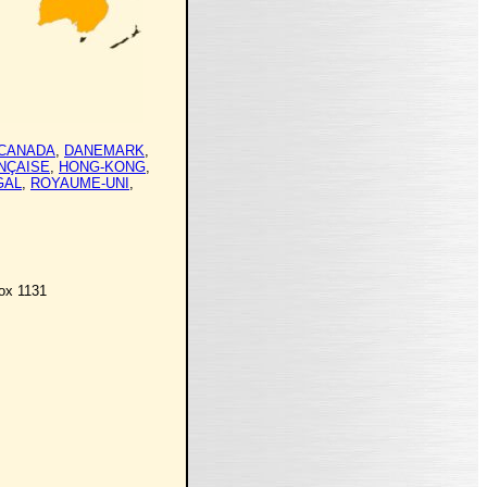
CANADA
,
DANEMARK
,
NÇAISE
,
HONG-KONG
,
GAL
,
ROYAUME-UNI
,
Box 1131