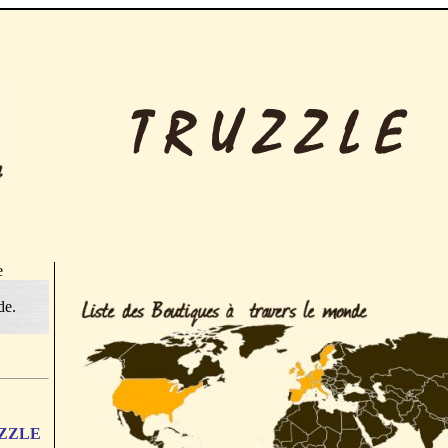
e
de.
RUZZLE