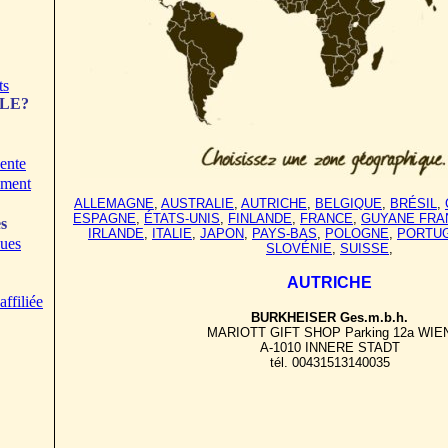
ts
ZLE?
ente
ement
ALLEMAGNE
,
AUSTRALIE
,
AUTRICHE
,
BELGIQUE
,
BRÉSIL
,
ESPAGNE
,
ÉTATS-UNIS
,
FINLANDE
,
FRANCE
,
GUYANE FRA
s
IRLANDE
,
ITALIE
,
JAPON
,
PAYS-BAS
,
POLOGNE
,
PORTU
ques
SLOVÉNIE
,
SUISSE
,
AUTRICHE
ffiliée
BURKHEISER Ges.m.b.h.
MARIOTT GIFT SHOP Parking 12a WIE
A-1010 INNERE STADT
tél. 00431513140035