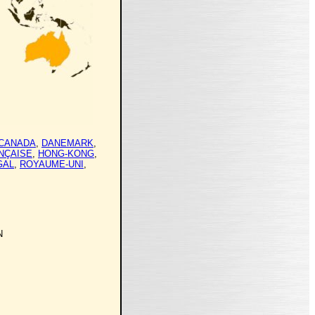
CANADA
,
DANEMARK
,
NÇAISE
,
HONG-KONG
,
GAL
,
ROYAUME-UNI
,
N